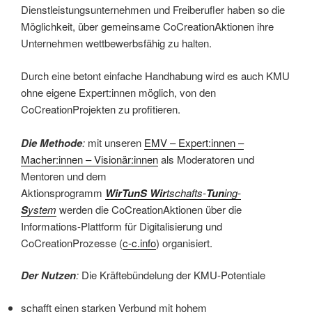
Dienstleistungsunternehmen und Freiberufler haben so die
Möglichkeit, über gemeinsame CoCreationAktionen ihre
Unternehmen wettbewerbsfähig zu halten.
Durch eine betont einfache Handhabung wird es auch KMU
ohne eigene Expert:innen möglich, von den
CoCreationProjekten zu profitieren.
Die Methode
:
mit unseren
EMV – Expert:innen –
Macher:innen – Visionär:innen
als Moderatoren und
Mentoren und dem
Aktionsprogramm
WirTunS
Wir
tschafts-
Tun
ing-
S
ystem
werden die CoCreationAktionen über die
Informations-Plattform für Digitalisierung und
CoCreationProzesse (
c-c.info
) organisiert.
Der Nutzen
:
Die Kräftebündelung der KMU-Potentiale
schafft einen starken Verbund mit hohem