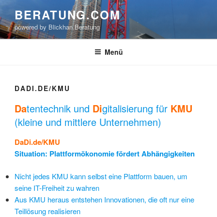
Zum
BERATUNG.COM
Inhalt
powered by Blickhan.Beratung
springen
Menü
DADI.DE/KMU
Da
tentechnik und
Di
gitalisierung für
KMU
(kleine und mittlere Unternehmen)
DaDi.de/KMU
Situation: Plattformökonomie fördert Abhängigkeiten
Nicht jedes KMU kann selbst eine Plattform bauen, um
seine IT-Freiheit zu wahren
Aus KMU heraus entstehen Innovationen, die oft nur eine
Teillösung realisieren