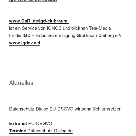
.
www.DaDi.de/igd-clubraum
ist ein Service von IONOS und blickhan Tele-Media
für die
IGD
–
I
ndustrievereinigung
G
roßraum
D
ieburg e.V.
www.igdev.net
Aktuelles
Datenschutz-Dialog EU-DSGVO wirtschaftlich umsetzen
Extranet
EU-DSGVO
Termine
Datenschutz-Dialog.de